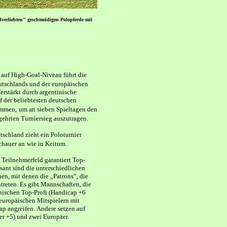
llverliebten" geschmeidigen Polopferde mit
 auf High-Goal-Niveau führt die
tschlands und der europäischen
erstärkt durch argentinische
f der beliebtesten deutschen
ammen,
um an sieben Spieltagen den
ehrten Turniersieg auszutragen.
schland zieht ein Poloturnier
chauer an
wie in Keitum.
 Teilnehmerfeld garantiert Top-
ssant sind die unterschiedlichen
en, mit denen die „Patrons“, die
treten. Es gibt Mannschaften, die
nischen Top-Profi (Handicap +6
 europäischen Mitspielern mit
ap angreifen.
Andere setzen auf
er +5) und zwei Europäer.