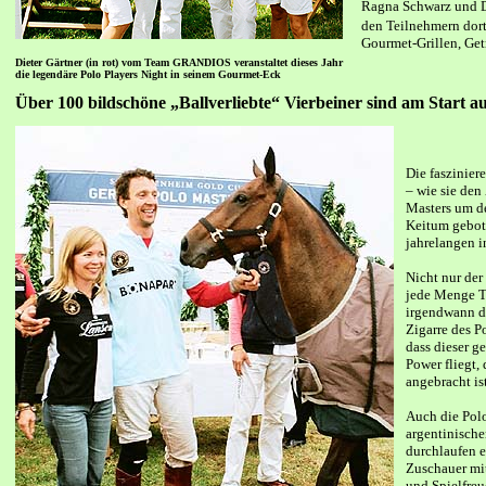
Ragna Schwarz und Die
den Teilnehmern dort
Gourmet-Grillen, Ge
Dieter Gärtner (in rot) vom Team GRANDIOS veranstaltet dieses Jahr
die legendäre Polo Players Night in seinem Gourmet-Eck
Über 100 bildschöne „Ballverliebte“ Vierbeiner sind am Start au
Die faszinier
– wie sie de
Masters um d
Keitum gebot
jahrelangen i
Nicht nur der
jede Menge T
irgendwann de
Zigarre des Po
dass dieser g
Power fliegt,
angebracht is
Auch die Pol
argentinische
durchlaufen e
Zuschauer mit
und Spielfreu