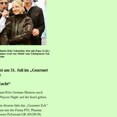
lterin Kiki Schneider, hier mit Papa Jo (li.)
mens Graf von Wedel vom Titelsponsor Sal.
eim
ht am 31. Juli im „Gourmet
:
Nacht“
 zum Polo German Masters auch
Players Night
auf der Insel geben.
t in diesem Jahr das „Gourmet Eck“
m mit der Firma PTC Pharma
onsor Poloteam GR.AN.DI.OS,