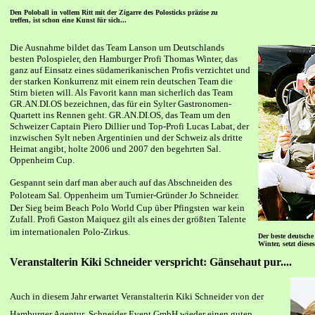
Den Poloball in vollem Ritt mit der Zigarre des Polosticks präzise zu
treffen, ist schon eine Kunst für sich...
Die Ausnahme bildet das Team Lanson um Deutschlands
besten Polospieler, den Hamburger Profi Thomas Winter, das
ganz auf Einsatz eines südamerikanischen Profis verzichtet und
der starken Konkurrenz mit einem rein deutschen Team die
Stirn bieten will. Als Favorit kann man sicherlich das Team
GR.AN.DI.OS bezeichnen, das für ein Sylter Gastronomen-
Quartett ins Rennen geht.
GR.AN.DI.OS, das Team um den
Schweizer Captain Piero Dillier und Top-Profi Lucas Labat, der
inzwischen Sylt neben Argentinien und der Schweiz als dritte
Heimat angibt, holte 2006 und 2007 den begehrten Sal.
Oppenheim Cup.
Gespannt sein darf man aber auch auf das Abschneiden des
Poloteam Sal. Oppenheim
um Turnier-Gründer Jo Schneider.
Der Sieg beim Beach Polo World Cup über Pfingsten
war kein
Zufall. Profi Gaston Maiquez gilt als eines der größten Talente
im internationalen
Polo-Zirkus.
Der beste deutsch
Winter, setzt dies
Veranstalterin Kiki Schneider verspricht: Gänsehaut pur....
Auch in diesem Jahr erwartet Veranstalterin Kiki Schneider von der
Hamburger Agentur
Schneider Event GmbH wieder einen guten