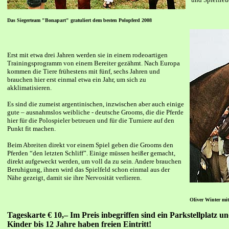
Das Siegerteam "Bonapart" gratuliert dem besten Polopferd 2008
Erst mit etwa drei Jahren werden sie in einem rodeoartigen
Trainingsprogramm von einem Bereiter gezähmt. Nach Europa
kommen die Tiere frühestens mit fünf, sechs Jahren und
brauchen hier erst einmal etwa ein Jahr, um sich zu
akklimatisieren.
Es sind die zumeist argentinischen, inzwischen aber auch einige
gute – ausnahmslos weibliche - deutsche Grooms, die die Pferde
hier für die Polospieler betreuen und für die Turniere auf den
Punkt fit machen.
Beim Abreiten direkt vor einem Spiel geben die Grooms den
Pferden “den letzten Schliff”. Einige müssen heißer gemacht,
direkt aufgeweckt werden, um voll da zu sein. Andere brauchen
Beruhigung, ihnen wird das Spielfeld schon einmal aus der
Nähe gezeigt, damit sie ihre Nervosität verlieren.
Oliver Winter mit
Tageskarte € 10,– Im Preis inbegriffen sind ein Parkstellplatz 
Kinder bis 12 Jahre haben freien Eintritt!