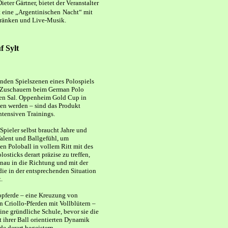
ter Gärtner, bietet der Veranstalter
 eine „Argentinischen
Nacht“ mit
tränken und Live-Musik.
f Sylt
enden Spielszenen eines Polospiels
n Zuschauern beim German Polo
en Sal. Oppenheim Gold Cup in
en werden – sind das Produkt
ntensiven Trainings.
 Spieler selbst braucht Jahre und
alent und Ballgefühl, um
n Poloball in vollem Ritt mit des
losticks derart präzise zu treffen,
enau in die Richtung und mit der
 die in der entsprechenden Situation
t.
opferde – eine Kreuzung von
n Criollo-Pferden mit Vollblütern –
ine gründliche Schule, bevor sie die
 ihrer Ball orientierten Dynamik
de derart begeistern.