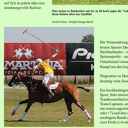
auf Sylt in jedem Jahr eine
stimmungsvolle Kulisse.
Polo-Action in Reinkultur: mit bis zu 60 km/h jagen die "ba
ihren Reitern über das Spielfeld
Archiv-Fotos: VivaSylt-Image-World
Die Veranstaltung
besten Spieler
Deu
Nachbarländer – v
Spitzenprofis – au
Urlaubsinsel zus
Kampf um den beg
Nirgendwo in Deut
derartig viele Zus
Ein hochkarätiges
Sport. Sehr intere
Teamkonstellation
Team-Captains, an
mit einem argenti
oder +7) und drei
niedrigem Handic
zwei Profis (+4 od