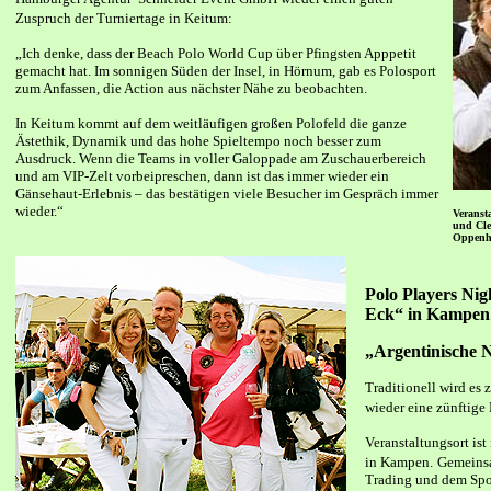
Zuspruch der Turniertage in Keitum:
„Ich denke, dass der Beach Polo World Cup über Pfingsten Apppetit
gemacht hat. Im sonnigen Süden der Insel, in Hörnum, gab es Polosport
zum Anfassen, die Action aus nächster Nähe zu beobachten.
In Keitum kommt auf dem weitläufigen großen Polofeld die ganze
Ästethik, Dynamik und das hohe Spieltempo noch besser zum
Ausdruck. Wenn die Teams in voller Galoppade am Zuschauerbereich
und am VIP-Zelt vorbeipreschen, dann ist das immer wieder ein
Gänsehaut-Erlebnis – das bestätigen viele Besucher im Gespräch immer
wieder.“
Veransta
und Cle
Oppenh
Polo Players Nig
Eck“ in Kampen
„Argentinische 
Traditionell wird es
wieder eine zünftige 
Veranstaltungsort is
in Kampen.
Gemeinsa
Trading und dem Sp