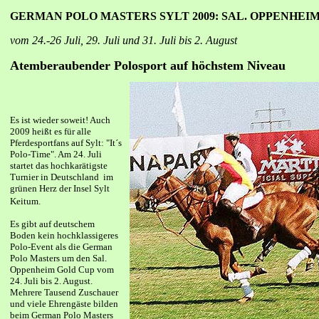
GERMAN POLO MASTERS SYLT 2009:
SAL. OPPENHEI
vom 24.-26 Juli, 29. Juli und 31. Juli bis 2. August
Atemberaubender Polosport auf höchstem Niveau
Es ist wieder soweit! Auch
2009 heißt es für alle
Pferdesportfans auf Sylt: "It´s
Polo-Time". Am 24. Juli
startet das hochkarätigste
Turnier in Deutschland im
grünen Herz der Insel Sylt
Keitum.
Es gibt auf deutschem
Boden kein hochklassigeres
Polo-Event als die German
Polo Masters um den Sal.
Oppenheim Gold Cup vom
24. Juli bis 2. August.
Mehrere Tausend Zuschauer
und viele Ehrengäste bilden
beim German Polo Masters