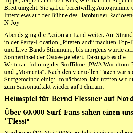
Tipps, zeigten auch den Kids, wie man mit Segel u
Brett umgeht. Sie gaben bereitwillig Autogramme 
Interviews auf der Bühne des Hamburger Radiosen
N-Joy.
Abends ging die Action an Land weiter. Am Stran
in der Party-Location „Piratenland“ machten Top-
und Live-Bands Stimmung, bis morgens wurde auf
Sonneninsel der Ostsee gefeiert. Dazu gab es die
Welturaufführung der Surffilme „PWA Worldtour 
und „Moments“. Nach den vier tollen Tagen war si
Surfgemeinde einig: Im nächsten Jahr treffen wir u
zum Saisonauftakt wieder auf Fehmarn.
Heimspiel für Bernd Flessner auf Nor
Über 60.000 Surf-Fans sahen einen un
"Fless
i"
Norderney (12. Mai 2008). Er fuhr in einer andere