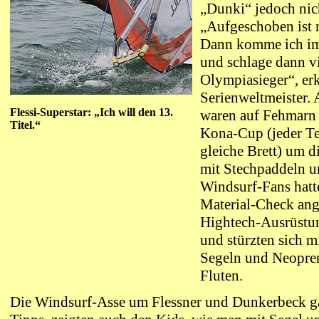
„Dunki“ jedoch nicht
„Aufgeschoben ist 
Dann komme ich im
und schlage dann vi
Olympiasieger“, erk
Serienweltmeister.
A
Flessi-Superstar: „Ich will den 13.
waren auf Fehmarn 
Titel.“
Kona-Cup (jeder Te
gleiche Brett) um d
mit Stechpaddeln u
Windsurf-Fans hatt
Material-Check ange
Hightech-Ausrüstun
und stürzten sich m
Segeln und Neopre
Fluten.
Die Windsurf-Asse um Flessner und Dunkerbeck 