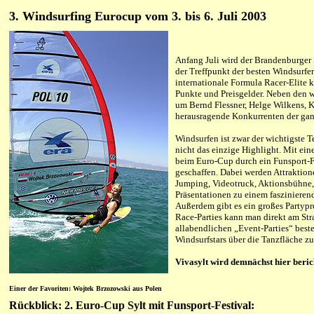
3. Windsurfing Eurocup vom 3. bis 6. Juli 2003
Anfang Juli wird der Brandenburger 
der Treffpunkt der besten Windsurfer
internationale
Formula Racer-Elite 
Punkte und Preisgelder. Neben den w
um Bernd Flessner, Helge Wilkens, K
herausragende Konkurrenten der gan
Windsurfen ist zwar der wichtigste T
nicht das einzige Highlight. Mit 
beim Euro-Cup durch ein Funsport-Fe
geschaffen. Dabei werden Attraktio
Jumping, Videotruck, Aktionsbühne,
Präsentationen zu einem faszinier
Außerdem gibt es ein großes Partyp
Race-Parties kann man direkt am Str
allabendlichen „Event-Parties“ best
Windsurfstars über die Tanzfläche zu
Vivasylt wird demnächst hier berich
Einer der Favoriten: Wojtek Brzozowski aus Polen
Rückblick: 2. Euro-Cup Sylt
mit Funsport-Festival
: