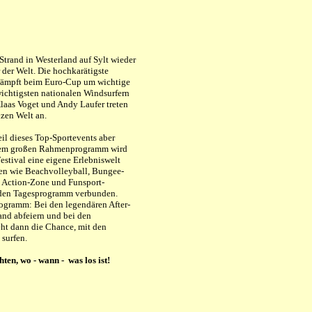
Strand in Westerland auf Sylt wieder
 der Welt.
Die hochkarätigste
kämpft beim Euro-Cup um wichtige
ichtigsten nationalen Windsurfern
laas Voget und Andy Laufer treten
zen Welt an.
eil dieses Top-Sportevents aber
einem großen Rahmenprogramm wird
stival eine eigene Erlebniswelt
nen wie Beachvolleyball, Bungee-
 Action-Zone und Funsport-
enden Tagesprogramm verbunden.
rogramm: Bei den legendären After-
and abfeiern und bei den
eht dann die Chance, mit den
 surfen.
ten, wo - wann - was los ist!