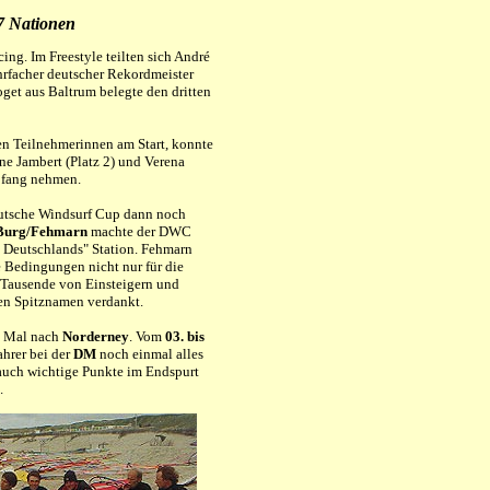
17 Nationen
ng. Im Freestyle teilten sich André
rfacher deutscher Rekordmeister
oget aus Baltrum belegte den dritten
en Teilnehmerinnen am Start, konnte
ne Jambert (Platz 2) und Verena
Empfang nehmen.
utsche Windsurf Cup dann noch
Burg/Fehmarn
machte der DWC
Deutschlands" Station. Fehmarn
e Bedingungen nicht nur für die
 Tausende von Einsteigern und
ren Spitznamen verdankt.
s Mal nach
Norderney
. Vom
03. bis
hrer bei der
DM
noch einmal alles
 auch wichtige Punkte im Endspurt
.