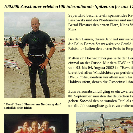
100.000 Zuschauer erlebten100 internationale Spitzensurfer aus 
Superwind bescherte ein spannendes Raci
Paskowski und der Norderneyer und meh
Bernd Flessner den ersten Platz, Klaas V
Platz.
Bei den Damen, dieses Jahr mit nur sieb
die Polin Dorota Staszewska vor Geraldi
Faisisuter Italien den ersten Preis in 
Mitten im Hochsommer gastierte der De
einmal an der Ostsee. Mit dem DWC in
vom
02. bis 04. August
2002 im "Hawaii 
bietet bei allen Windrichtungen perfekt
DWC-Profis, sondern vor allem auch für
Hobbysurfern, denen die Ostseeinsel ih
Zum Saisonabschluß ging es ein zweite
08. September
mussten die deutschen Fa
geben. Sowohl den nationalen Titel als
"Flessi" Bernd Flessner aus Norderney darf
um die Jahresrangliste galt es zu erobern
natürlich nicht fehlen