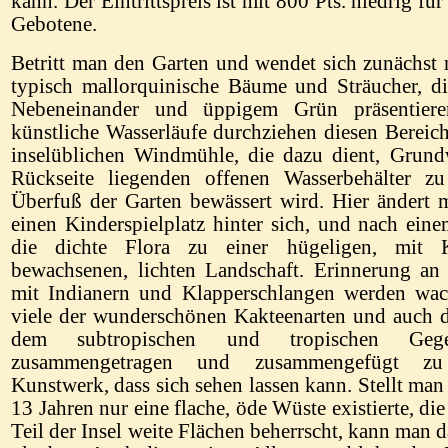
kann. Der Eintrittspreis ist mit 800 Pts. niedrig für
Gebotene.
Betritt man den Garten und wendet sich zunächst 
typisch mallorquinische Bäume und Sträucher, d
Nebeneinander und üppigem Grün präsentier
künstliche Wasserläufe durchziehen diesen Bereic
inselüblichen Windmühle, die dazu dient, Grund
Rückseite liegenden offenen Wasserbehälter z
Überfuß der Garten bewässert wird. Hier ändert m
einen Kinderspielplatz hinter sich, und nach ein
die dichte Flora zu einer hügeligen, mit
bewachsenen, lichten Landschaft. Erinnerung an
mit Indianern und Klapperschlangen werden wac
viele der wunderschönen Kakteenarten und auch 
dem subtropischen und tropischen Geg
zusammengetragen und zusammengefügt zu
Kunstwerk, dass sich sehen lassen kann. Stellt man 
13 Jahren nur eine flache, öde Wüste existierte, di
Teil der Insel weite Flächen beherrscht, kann man 