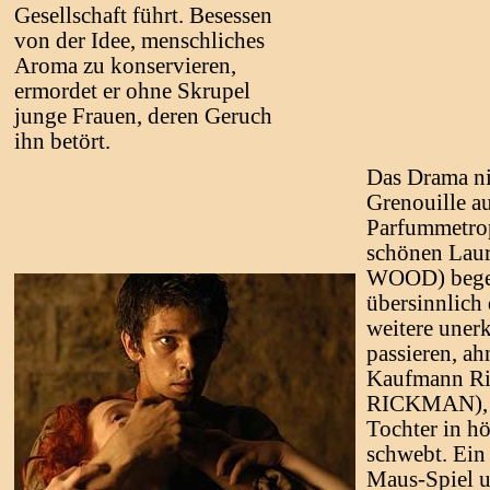
Gesellschaft führt. Besessen
von der Idee, menschliches
Aroma zu konservieren,
ermordet er ohne Skrupel
junge Frauen, deren Geruch
ihn betört.
Das Drama ni
Grenouille a
Parfummetrop
schönen La
WOOD) begegn
übersinnlich
weitere uner
passieren, ah
Kaufmann R
RICKMAN), d
Tochter in h
schwebt. Ein
Maus-Spiel u