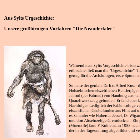
Aus Sylts Urgeschichte:
Unsere großhirnigen Vorfahren "Die Neandertaler"
Während man Sylts Vorgeschichte bis etwa 
erforschte, ließ man die "Urgeschichte" "l
genug für die Archäologen, erste Spuren a
So hatte der geniale Dr. h.c. Alfred Rust -
Holsteinischen eiszeitlichen Rentierjäger
Jabrud (per Fahrrad) von Hamburg aus - a
Quarzitwerkzeug gefunden. Er fand aber k
Nachfolger. Lediglich der Paläontologe vo
eiszeitlichen Gerätefunden aus Flint auf 
es Sammler wie Hubertus Jessel, Dr. Wigant
und dort Altseinzeitgerät entdeckten. Ein 
(Moemtife) fand P. Kuhlemann 1983 nach
der in der Tageszeitung abgebildet und ve