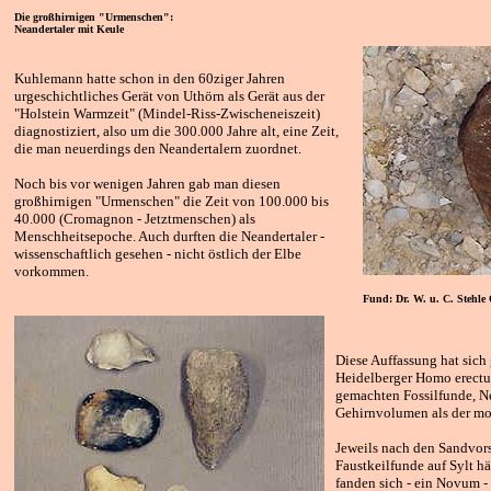
Die großhirnigen "Urmenschen":
Neandertaler mit Keule
Kuhlemann hatte schon in den 60ziger Jahren
urgeschichtliches Gerät von Uthörn als Gerät aus der
"Holstein Warmzeit" (Mindel-Riss-Zwischeneiszeit)
diagnostiziert, also um die 300.000 Jahre alt, eine Zeit,
die man neuerdings den Neandertalern zuordnet.
Noch bis vor wenigen Jahren gab man diesen
großhirnigen "Urmenschen" die Zeit von 100.000 bis
40.000 (Cromagnon - Jetztmenschen) als
Menschheitsepoche. Auch durften die Neandertaler -
wissenschaftlich gesehen - nicht östlich der Elbe
vorkommen.
Fund: Dr. W. u. C. Stehle 
Diese Auffassung hat sich
Heidelberger Homo erectus
gemachten Fossilfunde, Ne
Gehirnvolumen als der m
Jeweils nach den Sandvor
Faustkeilfunde auf Sylt häu
fanden sich - ein Novum - 