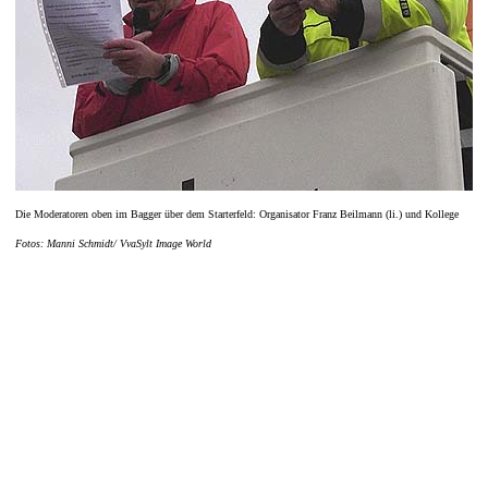
Die Moderatoren oben im Bagger über dem Starterfeld: Organisator Franz Beilmann (li.) und Kollege
Fotos: Manni Schmidt/ VvaSylt Image World