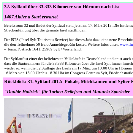
32. Syltlauf über 33.333 Kilometer von Hörnum nach List
1407 Aktive a Start erwartet
Bereits zum 32 mal findet der Syltlauf statt, jetzt
am 17. März 2013
. Die Entfer
Streckenführung über die gesamte Insel stattfinden.
Der ISTS ( Insel Sylt Tourismus Service) hat dieses Jahr dazu eine neue Broschü
die den Teilnehmer 50 Euro Anmeldegebühr kostet. Weitere Infos unter:
www.ti
– Team, Postfach 1641, 25969 Sylt / Westerland.
Der Syltlauf ist einer der beliebtesten Volksläufe in Deutschland und er ist auch 
dass die Startnummern für die 33.333 Kilometer über die Insel Sylt immer inne
wieder so, wenn die 32. Auflage des Laufs am 17.März um 10:00 Uhr in Hörnum g
16.März von 15.00 Uhr bis 18.30 Uhr im Congress Centrum Sylt, Friedrichstraße 
Rückblick: 31. Syltlauf 2012:
Pokale, Milchkannen und Sylter
"Double Hattrick" für Torben Detlefsen und Manuela Sporleder