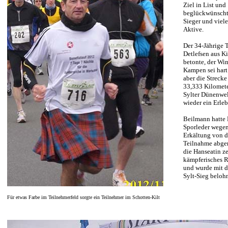
Ziel in List und
beglückwünscht
Sieger und viele
Aktive.
Der 34-Jährige 
Detlefsen aus K
betonte, der Wi
Kampen sei hart
aber die Strecke
33,333 Kilomete
Sylter Dünenwel
wieder ein Erle
Beilmann hatte
Sporleder wegen
Erkältung von d
Teilnahme abger
die Hanseatin ze
kämpferisches 
und wurde mit d
Sylt-Sieg beloh
Für etwas Farbe im Teilnehmerfeld sorgte ein Teilnehmer im Schotten-Kilt