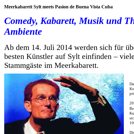
Meerkabarett Sylt meets Pasion de Buena Vista Cuba
Comedy, Kabarett, Musik und Th
Ambiente
Ab dem 14. Juli 2014 werden sich für üb
besten Künstler auf Sylt einfinden – viel
Stammgäste im Meerkabarett.
Da
Ko
pr
20
Be
Ku
si
10
Di