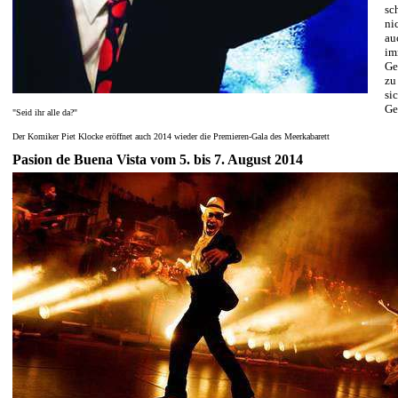
sc
ni
au
im
Ge
zu
si
Ge
"Seid ihr alle da?"
Der Komiker Piet Klocke eröffnet auch 2014 wieder die Premieren-Gala des Meerkabarett
Pasion de Buena Vista vom 5. bis 7. August 2014
A Music and Dance Experience Live from Cuba