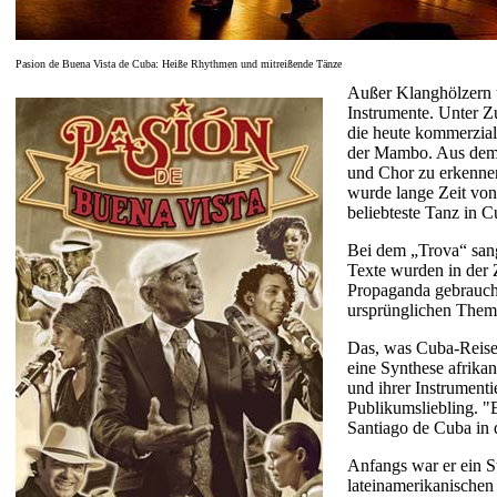
Pasion de Buena Vista de Cuba: Heiße Rhythmen und mitreißende Tänze
Außer Klanghölzern u
Instrumente. Unter Z
die heute kommerzia
der Mambo. Aus dem 
und Chor zu erkennen
wurde lange Zeit von 
beliebteste Tanz in 
Bei dem „Trova“ sang
Texte wurden in der Z
Propaganda gebraucht
ursprünglichen Them
Das, was Cuba-Reise
eine Synthese afrika
und ihrer Instrumenti
Publikumsliebling. "
Santiago de Cuba in 
Anfangs war er ein S
lateinamerikanischen