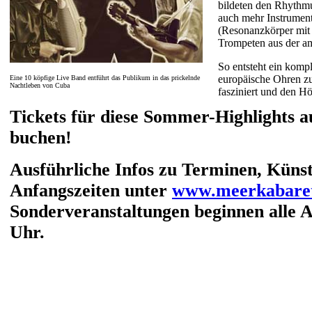
bildeten den Rhythmu
auch mehr Instrument
(Resonanzkörper mit 
Trompeten aus der am
So entsteht ein komp
europäische Ohren zue
Eine 10 köpfige Live Band entführt das Publikum in das prickelnde
Nachtleben von Cuba
fasziniert und den Hö
Tickets für diese Sommer-Highlights au
buchen!
Ausführliche Infos zu Terminen, Küns
Anfangszeiten unter
www.meerkabaret
Sonderveranstaltungen beginnen alle 
Uhr.