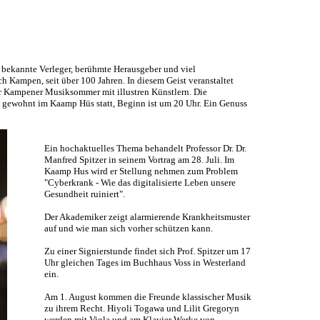
en, bekannte Verleger, berühmte Herausgeber und viel
Kampen, seit über 100 Jahren. In diesem Geist veranstaltet
r Kampener Musiksommer mit illustren Künstlern. Die
e gewohnt im Kaamp Hüs statt, Beginn ist um 20 Uhr. Ein Genuss
Ein hochaktuelles Thema behandelt Professor Dr. Dr.
Manfred Spitzer in seinem Vortrag am 28. Juli. Im
Kaamp Hus wird er Stellung nehmen zum Problem
"Cyberkrank - Wie das digitalisierte Leben unsere
Gesundheit ruiniert".
Der Akademiker zeigt alarmierende Krankheitsmuster
auf und wie man sich vorher schützen kann.
Zu einer Signierstunde findet sich Prof. Spitzer um 17
Uhr gleichen Tages im Buchhaus Voss in Westerland
ein.
Am 1. August kommen die Freunde klassischer Musik
zu ihrem Recht. Hiyoli Togawa und Lilit Gregoryn
werden mit Viola und am Klavier Werke von