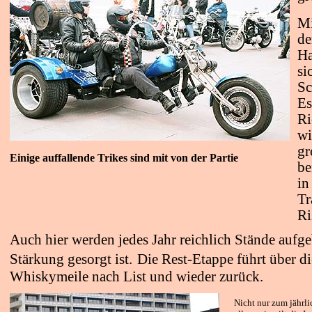
Mi
de
Ha
si
Sc
Es
Ri
wi
gr
Einige auffallende Trikes sind mit von der Partie
be
in
Tr
Ri
Auch hier werden jedes Jahr reichlich Stände aufgeb
Stärkung gesorgt ist.
Die Rest-Etappe führt über 
Whiskymeile nach List und wieder zurück.
Nicht nur zum jährli