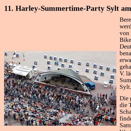
11.
Harley-Summertime-Party Sylt am 
Bere
werd
von 
Bike
Deut
bena
erwa
geha
V. l
Summ
Sylt
Die 
die 
Scha
find
Sams