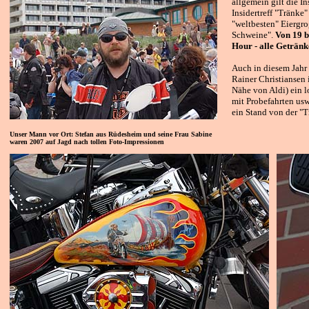
allgemein gilt die In
Insidertreff "Tränke"
"weltbesten" Eiergro
Schweine".
Von 19 b
Hour - alle Getränk
Auch in diesem Jahr
Rainer Christiansen 
Nähe von Aldi) ein 
mit Probefahrten usw.
ein Stand von der "T
Unser Mann vor Ort: Stefan aus Rüdesheim und seine Frau Sabine
waren 2007 auf Jagd nach tollen Foto-Impressionen