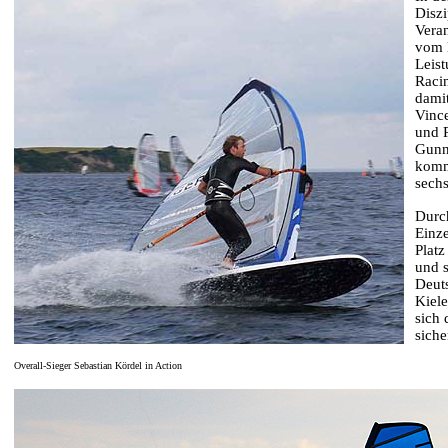
Diszi
Veran
vom 
Leist
Raci
dami
Vince
und P
Gunna
kommt
sech
Durch
Einze
Platz
und 
Deuts
Kiele
sich 
siche
Overall-Sieger Sebastian Kördel in Action