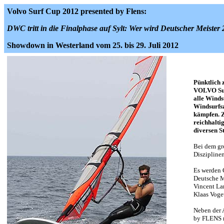
Volvo Surf Cup 2012 presented by Flens:
DWC tritt in die Finalphase auf Sylt: Wer wird Deutscher Meister
Showdown in Westerland vom 25. bis 29. Juli 2012
Pünktlich 
VOLVO Sur
alle Winds
Windsurfsz
kämpfen. Z
reichhalti
diversen St
Bei dem gro
Diszipline
Es werden 
Deutsche M
Vincent La
Klaas Voget
Neben der 
by FLENS m