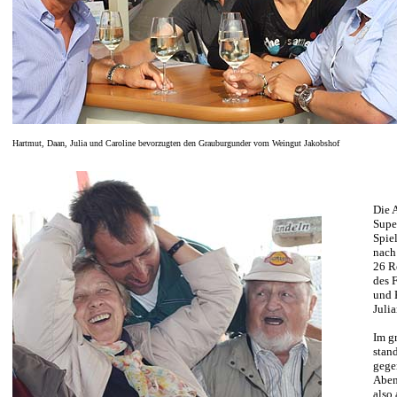
Hartmut, Daan, Julia und Caroline bevorzugten den Grauburgunder vom Weingut Jakobshof
Die 
Supe
Spie
nach
26 R
des 
und 
Juli
Im g
stan
gege
Aben
also