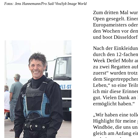
Fotos: Jens Hannemann/Pro Sail/ VivaSylt Image World
Zum dritten Mal wur
Open gesegelt. Einen
Europameisters oder
den Wochen vor dem
und boot Düsseldor
Nach der Einkleidun
durch den 12-fachen
Week Detlef Mohr an 
zu zwei Regatten au
zuerst“ wurden trot
dem Siegertreppchen
Leben,“ so eine Tei
ich mir diese Erinne
gut. Vielen Dank an 
ermöglicht haben.“
„Wir haben eine toll
Highlight für meine 
Windböe, die uns un
gleich am Anfang ei