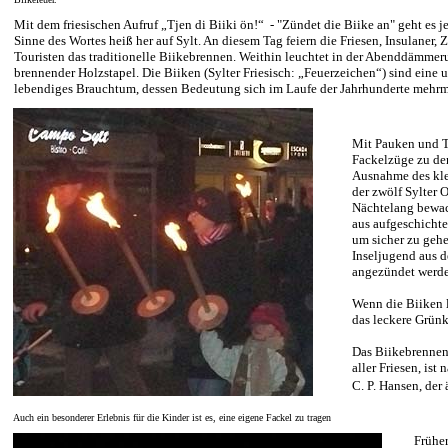
Mit dem friesischen Aufruf „Tjen di Biiki ön!“ - "Zündet die Biike an" geht es j
Sinne des Wortes heiß her auf Sylt. An diesem Tag feiern die Friesen, Insulaner, 
Touristen das traditionelle Biikebrennen. Weithin leuchtet in der Abenddämmer
brennender Holzstapel. Die Biiken (Sylter Friesisch: „Feuerzeichen“) sind eine u
lebendiges Brauchtum, dessen Bedeutung sich im Laufe der Jahrhunderte mehrm
Mit Pauken und T
Fackelzüge zu de
Ausnahme des kle
der zwölf Sylter O
Nächtelang bewac
aus aufgeschicht
um sicher zu gehe
Inseljugend aus d
angezündet werd
Wenn die Biiken l
das leckere Grün
Das Biikebrennen 
aller Friesen, ist
C. P. Hansen, der 
A
uch ein besonderer Erlebnis für die Kinder ist es, eine eigene Fackel zu tragen
Früher