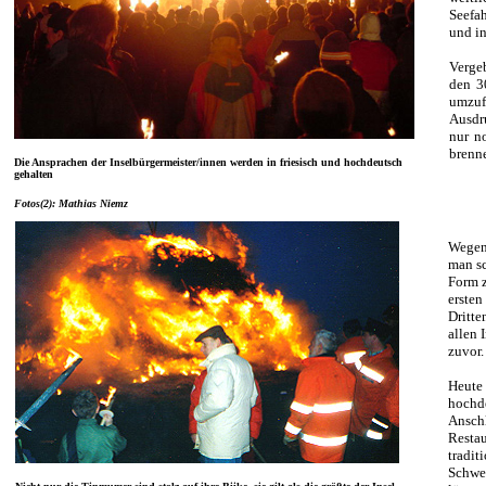
Seefa
und in
Verge
den 3
umzuf
Ausdr
nur n
brenn
Die Ansprachen der Inselbürgermeister/innen werden in friesisch und hochdeutsch
gehalten
Fotos(2): Mathias Niemz
Wegen
man sc
Form z
erste
Dritte
allen 
zuvor.
Heute 
hochde
Anschl
Restau
tradit
Schwe