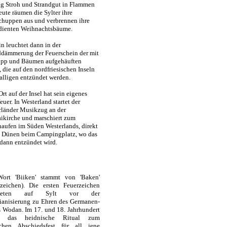
ag Stroh und Strandgut in Flammen
eute räumen die Sylter ihre
chuppen aus und verbrennen ihre
dienten Weihnachtsbäume.
n leuchtet dann in der
dämmerung der Feuerschein der mit
üpp und Bäumen aufgehäuften
 die auf den nordfriesischen Inseln
alligen entzündet werden.
Ort auf der Insel hat sein eigenes
euer. In Westerland startet der
rländer Musikzug an der
aikirche und marschiert zum
haufen im Süden Westerlands, direkt
n Dünen beim Campingplatz, wo das
 dann entzündet wird.
ort 'Biiken' stammt von 'Baken'
rzeichen). Die ersten Feuerzeichen
chteten auf Sylt vor der
tianisierung zu Ehren des Germanen-
s Wodan. Im 17. und 18. Jahrhundert
e das heidnische Ritual zum
ichen Abschiedsfest für all jene