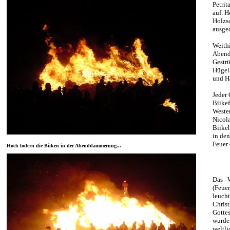
Petrit
auf. H
Holzs
ausge
Weithi
Abend
Gestr
Hügel,
und H
Jeder 
Biikef
Weste
Nicol
Biike
in de
Feuer
Hoch lodern die Biiken in der Abenddämmerung...
Das W
(Feue
leu
Chris
Gotte
wurd
weltl