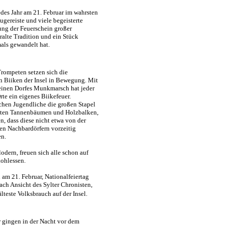
edes Jahr am 21. Februar im wahrsten
Zugereiste und viele begeisterte
ung der Feuerschein großer
ralte Tradition und ein Stück
als gewandelt hat.
rompeten setzen sich die
n Biiken der Insel in Bewegung. Mit
inen Dorfes Munkmarsch hat jeder
rte ein eigenes Biikefeuer.
hen Jugendliche die großen Stapel
eten Tannenbäumen und Holzbalken,
n, dass diese nicht etwa von der
en Nachbardörfern vorzeitig
en.
odern, freuen sich alle schon auf
kohlessen.
am 21. Februar, Nationalfeiertag
 nach Ansicht des Sylter Chronisten,
älteste Volksbrauch auf der Insel.
 gingen in der Nacht vor dem