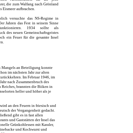
hrer, die zum Walfang nach Grönland
s Eismeer aufbrachen.
blich versuchte das NS-Regime in
0er Jahren das Fest in seinem Sinne
unktionieren. 1934 sollte als
uck des neuen Gemeinschaftsgeistes
och ein Feuer für die gesamte Insel
en.
 Mangels an Beteiligung konnte
hon im nächsten Jahr zur alten
urückkehren. Im Februar 1946, im
n Jahr nach Zusammenbruch des
n Reiches, brannten die Biiken in
Inselorten heller und höher als je
wird an den Feuern in friesisch und
utsch der Vergangenheit gedacht.
ießend gibt es in fast allen
rants und Gaststätten der Insel das
ionelle Grünkohlessen mit Kassler,
inebacke und Kochwurst und