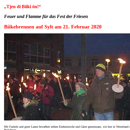
„Tjen di Biiki ön!“
Feuer und Flamme für das Fest der Friesen
Biikebrennen auf Sylt am 21. Februar 2020
Mit Fackeln und guter Laune bewaffnet ziehen Einheimische und Gäste gemeinsam, wie hier in Westerland 
Biikefeuer.