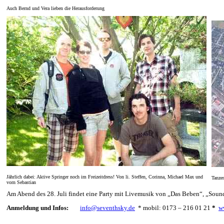
Auch Bernd und Vera lieben die Herausforderung
Jährlich dabei: Aktive Springer noch im Freizeitdress! Von li. Steffen, Corinna, Michael Max und
Tanzen
vorn Sebastian
Am Abend des 28. Juli findet eine Party mit Livemusik von „Das Beben“, „Sound 
Anmeldung und Infos:
info@seventhsky.de
* mobil: 0173 – 216 01 21
*
w