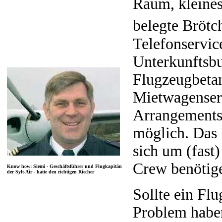
Raum, kleines
belegte Brötc
Telefonservic
Unterkunftsb
Flugzeugbeta
Mietwagenserv
Arrangements
möglich. Das
sich um (fast)
Crew benötig
Know how: Siemi - Geschäftsführer und Flugkapitän
der Sylt-Air - hatte den richtigen Riecher
Sollte ein Flu
Problem haben