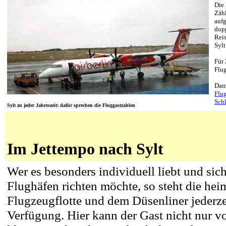
Die 
Zähl
aufg
dopp
Reis
Sylt
Für 
Flu
Dami
Flu
Sch
Sylt zu jeder Jahreszeit: dafür sprechen die Fluggastzahlen
Im Jettempo nach Sylt
Wer es besonders individuell liebt und sic
Flughäfen richten möchte, so steht die heim
Flugzeugflotte und dem Düsenliner jederze
Verfügung. Hier kann der Gast nicht nur 