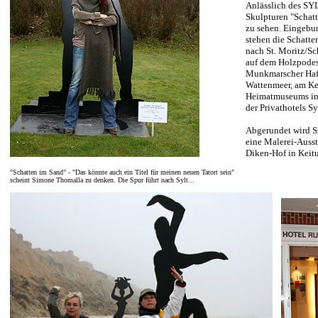
Anlässlich des SY
Skulpturen "Schatt
zu sehen. Eingebun
stehen die Schatte
nach St. Moritz/Sc
auf dem Holzpodes
Munkmarscher Hafe
Wattenmeer, am Kei
Heimatmuseums in 
der Privathotels Sy
Abgerundet wird S
eine Malerei-Ausst
Diken-Hof in Keit
"Schatten im Sand" - "Das könnte auch ein Titel für meinen neuen Tatort sein"
scheint Simone Thomalla zu denken. Die Spur führt nach Sylt...