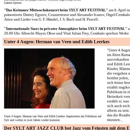
Galerie Sprotte
"Das Keitumer Mittwochskonzert beim SYLT ART FESTIVAL"
am 6. April in
präsentierte Dmitry Egorov, Countertenor und Alexander Ivanov, Orgel/Cembal
Arien und Lieder von G. F. Händel, J. S. Bach und H. Purcell.
"Internationale Stars in privater Atmosphäre beim
SYLT ART FESTIVAL"
a
20.00 Uhr. Albrecht Mayer, Oboe und Vital Julian Frey, Cembalo spielten Werke 
Unter 4 Augen: Herman van Veen und Edith Leerkes
"Unter 4 Auge
im Alten Kursa
ausverkauften
und Edith Leer
Kinder, Männe
die vergehen 
berührt jeden,
sich feiner Iro
erzählt tragik
Publikum in e
Heiterkeit ver
erzählt er, was
sich auch nich
albern zu sein
das die Roadi
Unter 4 Augen: Herman van Veen und Edith Leerkes
begeisterten das Publikum auf
mussten...
Sylt und wollen in zwei Jahren wieder kommen
Der SYLT
ART
JAZZ CLUB bot Jazz vom Feinsten
mit dem E