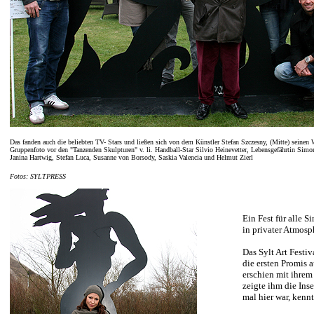
Das fanden auch die beliebten TV- Stars und ließen sich von dem Künstler Stefan Szczesny, (Mitte) seinen W
Gruppenfoto vor den "Tanzenden Skulpturen" v. li. Handball-Star Silvio Heinevetter, Lebensgefährtin Si
Janina Hartwig, Stefan Luca, Susanne von Borsody, Saskia Valencia und Helmut Zierl
Fotos: SYLTPRESS
Ein Fest für alle S
in privater Atmosp
Das Sylt Art Festi
die ersten Promis 
erschien mit ihrem
zeigte ihm die Inse
mal hier war, kennt