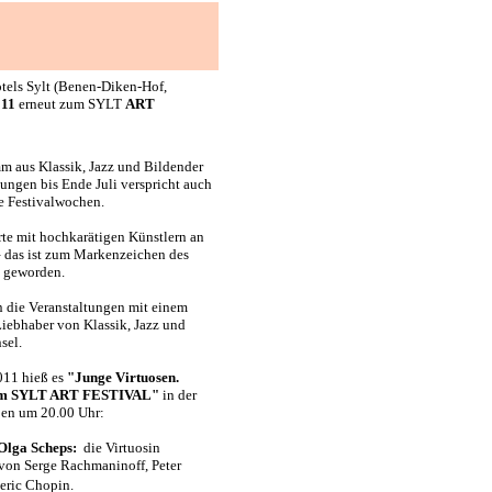
tels Sylt (Benen-Diken-Hof,
011
erneut zum SYLT
ART
m aus Klassik, Jazz und Bildender
ungen bis Ende Juli verspricht auch
e Festivalwochen.
e mit hochkarätigen Künstlern an
– das ist zum Markenzeichen des
 geworden.
 die Veranstaltungen mit einem
Liebhaber von Klassik, Jazz und
sel.
2011
hieß es
"Junge Virtuosen.
eim SYLT ART FESTIVAL"
in der
pen um 20.00 Uhr:
 Olga Scheps:
die Virtuosin
 von Serge Rachmaninoff, Peter
eric Chopin.