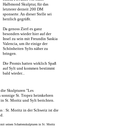
Halbmond Skulptur, für das
letzterer derzeit 200 DM
sponserte. An dieser Stelle sei
herzlich gegrüßt.
Da genoss Zierl es ganz
besonders wieder hier auf der
Insel zu sein mit Freundin Saskia
Valencia, um ihr einige der
Schönheiten Sylts näher zu
bringen.
Die Promis hatten wirklich Spaß
auf Sylt und kommen bestimmt
bald wieder...
die Skulpturen "Les
s sonnige St. Tropez heimkehren
n St. Moritz und Sylt berichten.
s : St. Moritz in der Schweiz ist die
nd.
 mit seinen Schattenskulpturen in St. Moritz