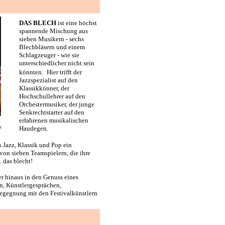
DAS BLECH
ist eine höchst
spannende Mischung aus
sieben Musikern - sechs
Blechbläsern und einem
Schlagzeuger - wie sie
unterschiedlicher nicht sein
könnten.
Hier trifft der
Jazzspezialist auf den
Klassikkönner, der
Hochschullehrer auf den
Orchestermusiker, der junge
Senkrechtstarter auf den
erfahrenen musikalischen
a
Haudegen.
s Jazz, Klassik und Pop ein
von sieben Teamspielern, die ihre
 das blecht!
r hinaus in den Genuss eines
n, Künstlergesprächen,
Begegnung mit den Festivalkünstlern