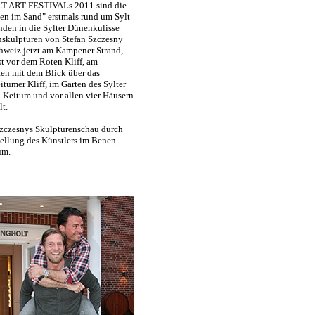
LT ART FESTIVALs 2011 sind die
en im Sand" erstmals rund um Sylt
den in die Sylter Dünenkulisse
nskulpturen von Stefan Szczesny
hweiz jetzt am Kampener Strand,
t vor dem Roten Kliff, am
n mit dem Blick über das
tumer Kliff, im Garten des Sylter
Keitum und vor allen vier Häusern
lt.
zczesnys Skulpturenschau durch
ellung des Künstlers im Benen-
um.