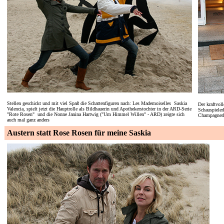
Stellen geschickt und mit viel Spaß die Schattenfiguren nach: Les Mademoiselles Saskia
Der kraftvol
Valencia, spielt jetzt die Hauptrolle als Bildhauerin und Apothekerstochter in der ARD-Serie
Schauspieler
"Rote Rosen" und die Nonne Janina Hartwig ("Um Himmel Willen" - ARD) zeigte sich
Champagnerlu
auch mal ganz anders
Austern statt Rose Rosen für meine Saskia