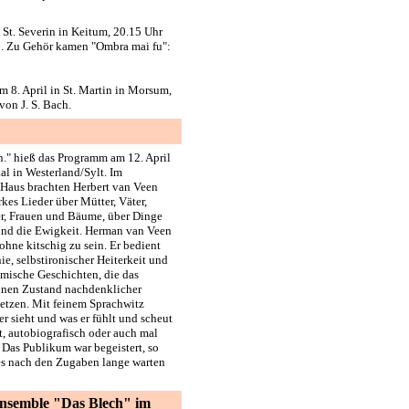
 St. Severin in Keitum, 20.15 Uhr
o. Zu Gehör kamen "Ombra mai fu":
m 8. April in St. Martin in Morsum,
von J. S. Bach.
n." hieß das Programm am 12. April
al in Westerland/Sylt. Im
 Haus brachten Herbert van Veen
kes Lieder über Mütter, Väter,
r, Frauen und Bäume, über Dinge
und die Ewigkeit. Herman van Veen
 ohne kitschig zu sein. Er bedient
nie, selbstironischer Heiterkeit und
omische Geschichten, die das
inen Zustand nachdenklicher
setzen. Mit feinem Sprachwitz
 er sieht und was er fühlt und scheut
t, autobiografisch oder auch mal
. Das Publikum war begeistert, so
es nach den Zugaben lange warten
nsemble "Das Blech"
im