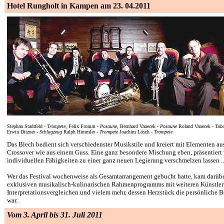
Hotel Rungholt in Kampen am
23. 04.2011
Stephan Stadtfeld
-
Trompete
,
Felix Fromm
-
Posaune
,
Bernhard Vanecek
-
Posaune
Roland Vanecek
-
Tub
Erwin Ditzner
-
Schlagzeug
Ralph Himmler
-
Trompete
Joachim Lösch
-
Trompete
Das Blech bedient sich verschiedenster Musikstile und kreiert mit Elementen au
Crossover wie aus einem Guss. Eine ganz besondere Mischung eben, präsentiert 
individuellen Fähigkeiten zu einer ganz neuen Legierung verschmelzen lassen ...
Wer das Festival wochenweise als Gesamtarrangement gebucht hatte, kam darübe
exklusiven musikalisch-kulinarischen Rahmenprogramms mit weiteren Künstler
Interpretationsvergleichen und vielem mehr, dessen Herzstück die persönliche 
war.
Vom 3. April bis 31. Juli 2011