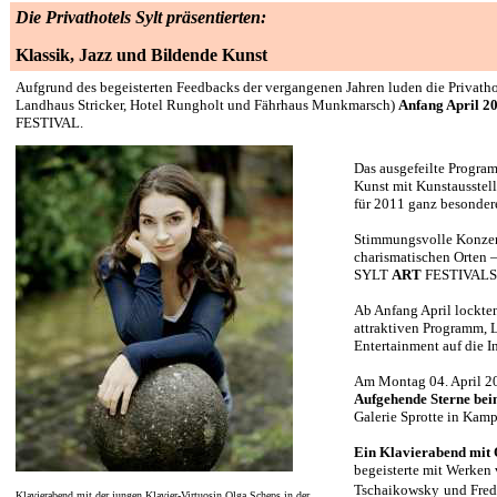
Die Privathotels Sylt präsentierten:
Klassik, Jazz und Bildende Kunst
Aufgrund des begeisterten Feedbacks der vergangenen Jahren luden die Privatho
Landhaus Stricker, Hotel Rungholt und Fährhaus Munkmarsch)
Anfang April 2
FESTIVAL.
Das ausgefeilte Program
Kunst mit Kunstausstell
für 2011 ganz besonder
Stimmungsvolle Konzert
charismatischen Orten 
SYLT
ART
FESTIVALS
Ab Anfang April
lockten
attraktiven Programm, 
Entertainment auf die In
Am Montag 04. April 
Aufgehende Sterne b
Galerie Sprotte in Kam
Ein Klavierabend mit
begeisterte mit Werken
Tschaikowsky
und Fred
Klavierabend mit der jungen Klavier-Virtuosin Olga Scheps in der