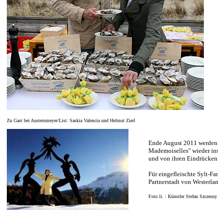
Zu Gast bei Austernmeyer/List: Saskia Valencia und Helmut Zierl
Ende August 2011 werden 
Mademoiselles" wieder in
und von ihren Eindrücken i
Für eingefleischte Sylt-Fan
Partnerstadt von Westerla
Foto li. : Künstler Stefan Szczesny