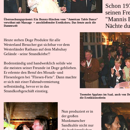
Schon 197
seinen Fr
"Mannis B
Überraschungspräsent: Ein Bunny-Häschen vom "American Table Dance"
verwöhnt mit Massage + anschließender Erotikshow. Das freute auch die
Nächte du
Damenwelt
Heute stehen Doge Produkte für all
e
Westerland Besucher gut sichtbar vor dem
Westerländer Rathaus auf dem Mabuhay
Gelände - seine Strandkörbe!!
Bodenständig und handwerklich solide wie
die meisten seiner Freunde ist Doge geblieben.
Er erlernte den Beruf des Mosaik- und
Fliesenlegers bei "Fliesen-Fiete".
Dann machte
er sich mit einer Fahrradvermietung
selbstständig, bevor er in das
Strandkorbgeschäft einstieg.
Tosender Applaus im Saal, auch von Doge
die Erotikkünstlerin
Nun produziert er in
der großen
Munkmarscher
Sandkuhle nicht nur
die herkömmlichen