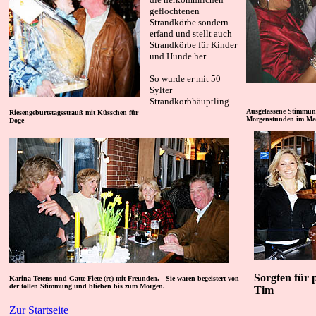
geflochtenen
Strandkörbe sondern
erfand und stellt auch
Strandkörbe für Kinder
und Hunde her.
So wurde er mit 50
Sylter
Strandkorbhäuptling.
Ausgelassene Stimmung
Riesengeburtstagsstrauß mit Küsschen für
Morgenstunden
im Ma
Doge
Sorgten für 
Karina Tetens und Gatte Fiete (re) mit Freunden. Sie waren begeistert von
der tollen Stimmung und blieben bis zum Morgen.
Tim
Zur Startseite