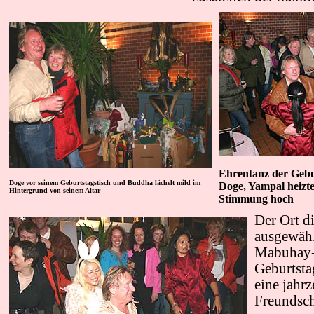
Ehrentanz der Gebu
Doge vor seinem Geburtstagstisch und Buddha lächelt mild im
Doge, Yampal heizt
Hintergrund von seinem Altar
Stimmung hoch
Der Ort d
ausgewähl
Mabuhay-
Geburtsta
eine jahr
Freundsch