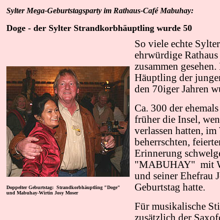
Sylter Mega-Geburtstagsparty im Rathaus-Café Mabuhay:
Doge - der Sylter Strandkorbhäuptling wurde 50
So viele echte Sylter
ehrwürdige Rathaus 
zusammen gesehen. D
Häuptling der junge
den 70iger Jahren w
Ca. 300 der ehemals
früher die Insel, we
verlassen hatten, im 
beherrschten, feiert
Erinnerung schwelg
"MABUHAY" mit Wi
und seiner Ehefrau J
Geburtstag hatte.
Doppelter Geburtstag: Strandkorbhäuptling "Doge"
und Mabuhay-Wirtin Josy Moser
Für musikalische S
zusätzlich der Saxo