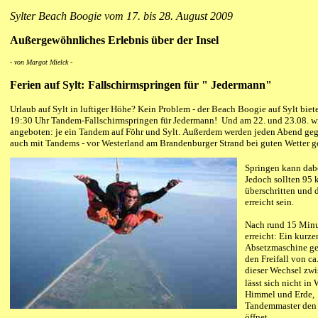
Sylter Beach Boogie vom 17. bis 28. August 2009
Außergewöhnliches Erlebnis über der Insel
- von Margot Mielck -
Ferien auf Sylt:
Fallschirmspringen für " Jedermann"
Urlaub auf Sylt in luftiger Höhe? Kein Problem - der Beach Boogie auf Sylt bie
19:30 Uhr Tandem-Fallschirmspringen für Jedermann! Und am 22. und 23.08. 
angeboten: je ein Tandem auf Föhr und Sylt. Außerdem werden jeden Abend ge
auch mit Tandems - vor Westerland am Brandenburger Strand bei guten Wetter 
Springen kann dabei
Jedoch sollten 95 
überschritten und 
erreicht sein.
Nach rund 15 Minu
erreicht: Ein kurz
Absetzmaschine g
den
Freifall von c
dieser Wechsel zw
lässt sich nicht in 
Himmel und Erde, 
Tandemmaster den 
öffnet.