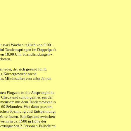
tet zwei Wochen täglich von 9:00 –
wird Tandemspringen im Doppelpack
gen 18.00 Uhr Strandlandungen -
geboten.
 jeder, der sich gesund fühlt.
kg Körpergewicht nicht
das Mindestalter von zehn Jahren
ten Flugzeit ist die Absprunghöhe
er Check und schon geht es aus der
emeinsam mit dem Tandemmaster in
a. 60 Sekunden. Was dann passiert,
ischen
Spannung und Entspannung,
Worte fassen.
Ein Zustand zwischen
wenn in ca. 1500 m Höhe der
extragroßen 2-Personen-Fallschirm