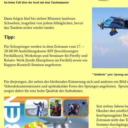
Im freien Fall über der Insel mit dem Tandemmaster
Dann folgen fünf bis sieben Minuten lautloses
Schweben, losgelöst von jedem Alltäglichen, bevor
das Tandem sicher wieder landet.
Tipp:
Für Solospringer werden in dem Zeitraum vom 17. –
28.08.09 Ausbildungskurse AFF (beschleunigter
Freifallkurs), Workshops und Seminare für Freefly und
Relativ Work (beide Disziplinen im Freifall) sowie ein
Kappen-Kontroll-Seminar angeboten.
"Airlebnis" pur: Sprung au
Für diejenigen, die neben der bleibenden Erinnerung sich und anderen ein Bild
Videodokumentationen und spektakuläre Fotos des Sprunges angeboten. Speziel
sorgen dabei für eine hohe Qualität der Aufnahmen.
Seit sieben Jahren b
Oktober den nördlic
Inselsprungplatz Deu
Zeitraum steht das
Sommer durchgängig